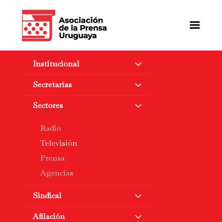
Pasar
al
contenido
principal
Institucional
Secretarías
Sectores
Radio
Televisión
Prensa
Agencias
Sindical
Afilación