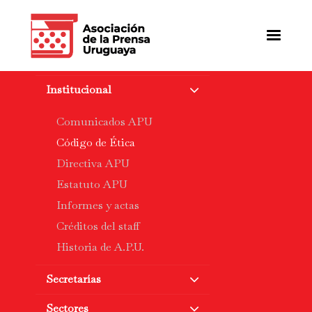
Pasar
al
contenido
principal
Institucional
Comunicados APU
Código de Ética
Directiva APU
Estatuto APU
Informes y actas
Créditos del staff
Historia de A.P.U.
Secretarías
Sectores