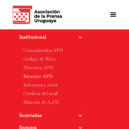
Pasar
al
contenido
principal
Institucional
Comunicados APU
Código de Ética
Directiva APU
Estatuto APU
Informes y actas
Créditos del staff
Historia de A.P.U.
Secretarías
Sectores