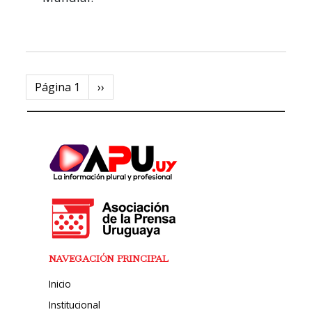
Paginación
Página 1
Next
››
page
NAVEGACIÓN PRINCIPAL
Inicio
Institucional