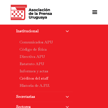
Pasar
al
contenido
principal
Institucional
Comunicados APU
Código de Ética
Directiva APU
Estatuto APU
Informes y actas
Créditos del staff
Historia de A.P.U.
Secretarías
Sectores