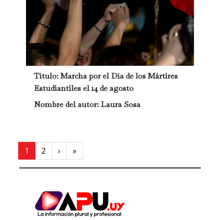
Título:
Marcha por el Día de los Mártires
Estudiantiles el 14 de agosto
Nombre del autor:
Laura Sosa
Paginación
Next page
Last page
1
2
›
»