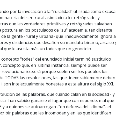
ndo por la invocación a la "ruralidad" utilizada como excusa
riminatoria del ser rural asimilado a lo retrógrado y
ntras que les verdaderes primitives y retrógrades salvaban
a postura en los postulados de "su" academia, tan distante
 y de la gente -rural y urbana- que inequívocamente ignora a
es y disidencias que desafíen su mandato binario, arcaico 
 al que le asusta más un todes que un genocidio.
 concepto "todes" del enunciado inicial terminó sustituido
", concepto que, en última instancia, siempre puede ser
revolucionario...será porque suelen ser los pueblos los
de TODAS las revoluciones, las que inexorablemente deben
si son intelectualmente honestas a esta altura del siglo XXI.
olución de las palabras, que cuando calan en la sociedad - y
ncia- han sabido ganarse el lugar que corresponde, mal que
AE y a quienes se autoarrogan -"en defensa del idioma"- el
cribir palabras que les incomodan y en las que identifican