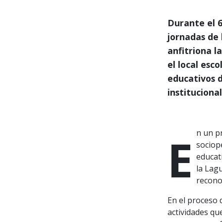
Durante el 6
jornadas de 
anfitriona l
el local esc
educativos 
instituciona
En un primaveral y soleado 7 de octubre, las misiones
sociop
educat
la Lag
recono
En el proceso 
actividades qu