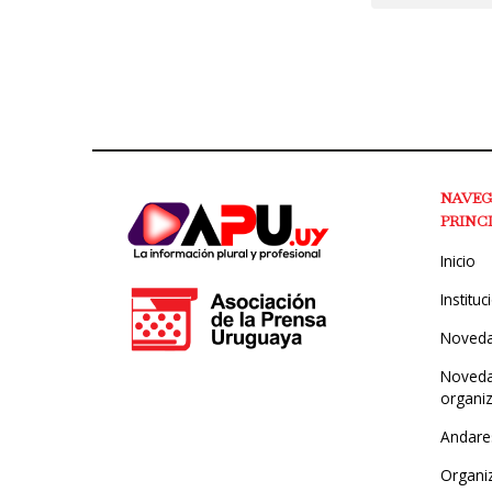
NAVE
PRINC
Inicio
Instituc
Noved
Noveda
organi
Andare
Organi