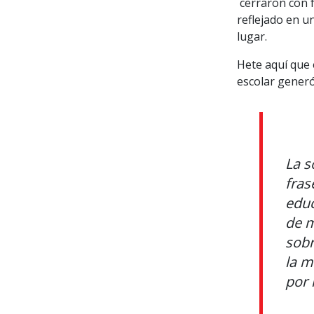
cerraron con f
reflejado en un
lugar.
Hete aquí que 
escolar generó
La s
fras
educ
de m
sobr
la m
por 