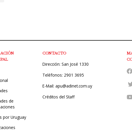
GACIÓN
CONTACTO
M
IPAL
C
Dirección: San José 1330
Teléfonos: 2901 3695
ional
E-Mail: apu@adinet.com.uy
ades
Créditos del Staff
des de
zaciones
s por Uruguay
zaciones