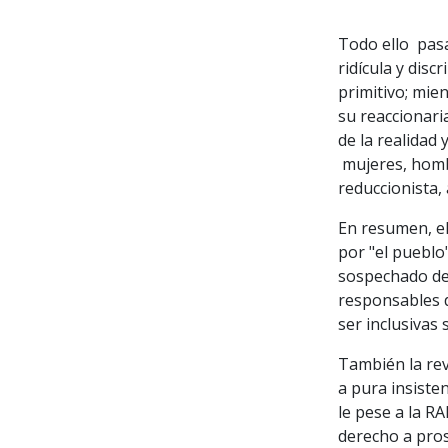
Todo ello pasa
ridícula y disc
primitivo; mie
su reaccionari
de la realidad
mujeres, hombr
reduccionista,
En resumen, el
por "el pueblo
sospechado de 
responsables 
ser inclusivas 
También la rev
a pura insiste
le pese a la R
derecho a pros