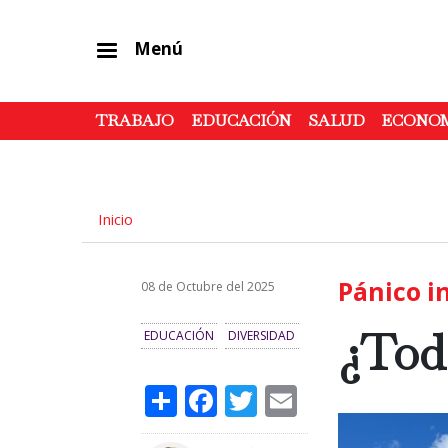
Menú
TRABAJO
EDUCACIÓN
SALUD
ECONO
Inicio
Pánico i
08 de Octubre del 2025
¿Tod
EDUCACIÓN
DIVERSIDAD
Share
Facebook
Twitter
Email