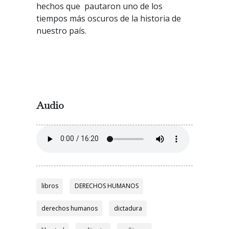
hechos que pautaron uno de los
tiempos más oscuros de la historia de
nuestro país.
Audio
Audio
file
libros
DERECHOS HUMANOS
derechos humanos
dictadura