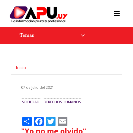
Pasar
al
contenido
principal
Temas
Inicio
07 de Julio del 2021
SOCIEDAD
DERECHOS HUMANOS
Share
Facebook
Twitter
Email
"Yo no me olvido”