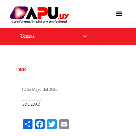
Pasar
al
contenido
principal
Temas
Inicio
12 de Mayo del 2026
SOCIEDAD
Share
Facebook
Twitter
Email