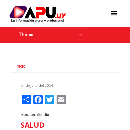
Pasar
al
contenido
principal
Temas
Inicio
24 de Julio del 2024
Share
Facebook
Twitter
Email
Apuntes del día
SALUD