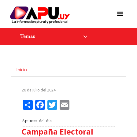
Pasar
al
contenido
principal
Temas
Inicio
26 de Julio del 2024
Share
Facebook
Twitter
Email
Apuntes del día
Campaña Electoral