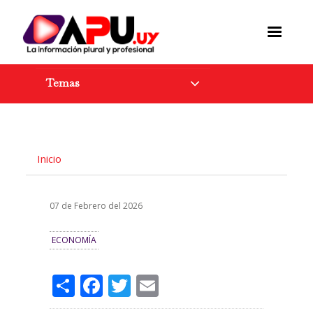
Pasar
al
contenido
principal
Temas
Inicio
07 de Febrero del 2026
ECONOMÍA
Share
Facebook
Twitter
Email