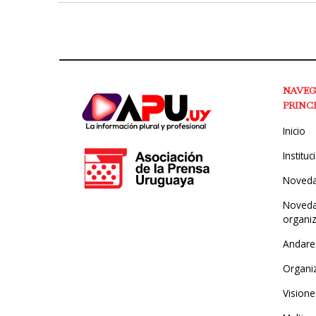
NAVE
PRINC
Inicio
Instituc
Noved
Noveda
organi
Andare
Organi
Visione