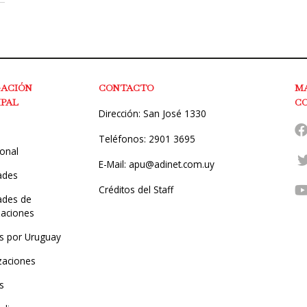
GACIÓN
CONTACTO
M
IPAL
C
Dirección: San José 1330
Teléfonos: 2901 3695
ional
E-Mail: apu@adinet.com.uy
ades
Créditos del Staff
des de
zaciones
s por Uruguay
zaciones
s