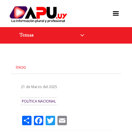
Pasar
al
contenido
principal
Temas
Inicio
21 de Marzo del 2025
POLÍTICA NACIONAL
Share
Facebook
Twitter
Email