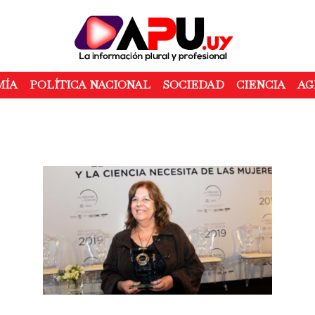
Pasar
al
contenido
principal
MÍA
POLÍTICA NACIONAL
SOCIEDAD
CIENCIA
AG