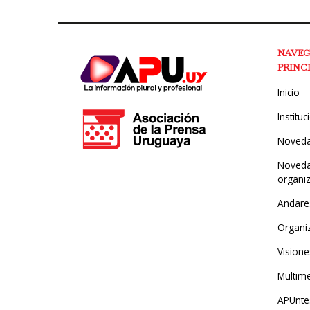
NAVE
PRINC
Inicio
Instituc
Noved
Noveda
organi
Andare
Organi
Visione
Multim
APUntes