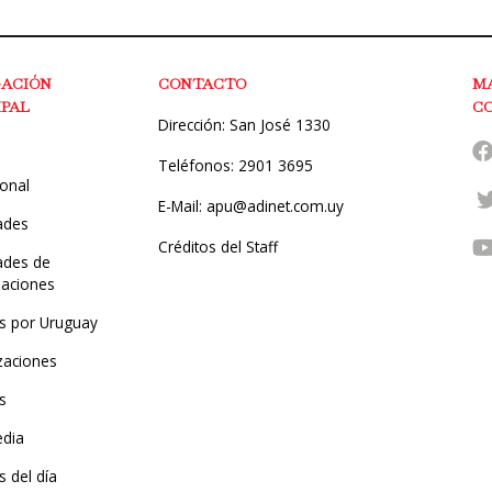
GACIÓN
CONTACTO
M
IPAL
C
Dirección: San José 1330
Teléfonos: 2901 3695
ional
E-Mail: apu@adinet.com.uy
ades
Créditos del Staff
des de
zaciones
s por Uruguay
zaciones
s
edia
 del día