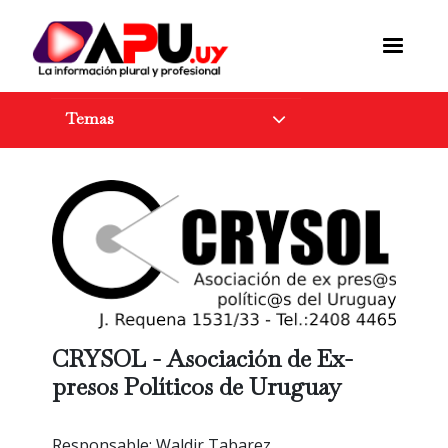
Pasar
al
contenido
principal
Temas
CRYSOL - Asociación de Ex-
presos Políticos de Uruguay
Responsable: Waldir Tabarez