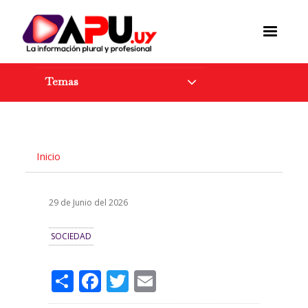
Pasar
al
contenido
principal
Temas
Inicio
29 de Junio del 2026
SOCIEDAD
Share
Facebook
Twitter
Email