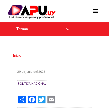
Pasar
al
contenido
principal
Temas
Inicio
29 de Junio del 2026
POLÍTICA NACIONAL
Share
Facebook
Twitter
Email