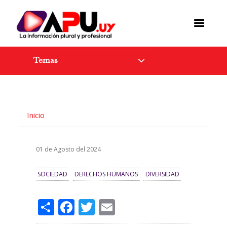
Pasar
al
contenido
principal
Temas
Inicio
01 de Agosto del 2024
SOCIEDAD
DERECHOS HUMANOS
DIVERSIDAD
Share
Facebook
Twitter
Email