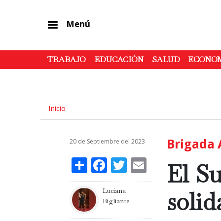
Menú
TRABAJO
EDUCACIÓN
SALUD
ECONO
Inicio
Brigada 
20 de Septiembre del 2023
Share
Facebook
Twitter
Email
El S
Luciana
solid
Bigliante