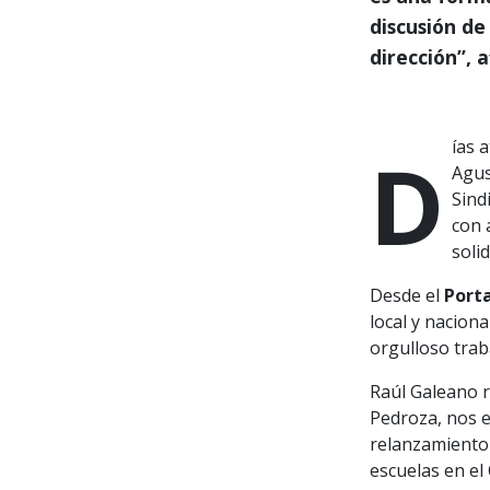
discusión de
dirección”, 
Días atrás se realizó el relanzamiento de las brigadas solidarias
Agus
Sind
con a
soli
Desde el
Port
local y nacion
orgulloso trab
Raúl Galeano r
Pedroza, nos e
relanzamiento 
escuelas en el