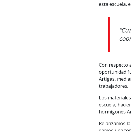
esta escuela, e
“Cua
coor
Con respecto 
oportunidad f
Artigas, media
trabajadores.
Los materiales
escuela, hacie
hormigones Ar
Relanzamos la 
damos una form