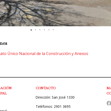
nes
ato Único Nacional de la Construcción y Anexos
GACIÓN
CONTACTO
M
IPAL
C
Dirección: San José 1330
Teléfonos: 2901 3695
ional