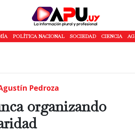
Pasar
al
contenido
principal
MÍA
POLÍTICA NACIONAL
SOCIEDAD
CIENCIA
AG
Agustín Pedroza
unca organizando
aridad