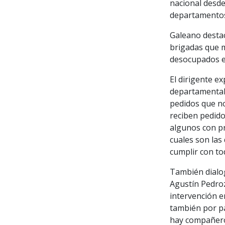
nacional desde
departamento
Galeano destac
brigadas que 
desocupados e 
El dirigente e
departamental 
pedidos que no
reciben pedido
algunos con p
cuales son las
cumplir con to
También dialo
Agustín Pedroz
intervención e
también por p
hay compañero