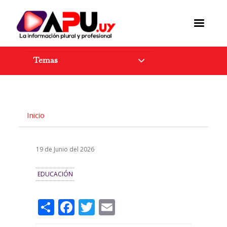
Pasar
al
contenido
principal
Temas
Inicio
19 de Junio del 2026
EDUCACIÓN
Share
Facebook
Twitter
Email