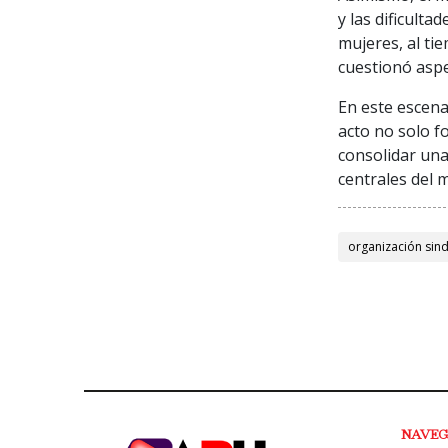
y las dificult
mujeres, al ti
cuestionó aspe
En este escena
acto no solo fo
consolidar una
centrales del 
organización sind
NAVE