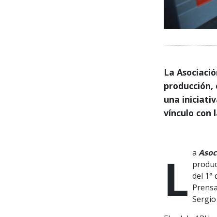
La Asociació
producción, 
una iniciati
vínculo con 
La
Asoc
produc
del 1°
Prensa
Sergio