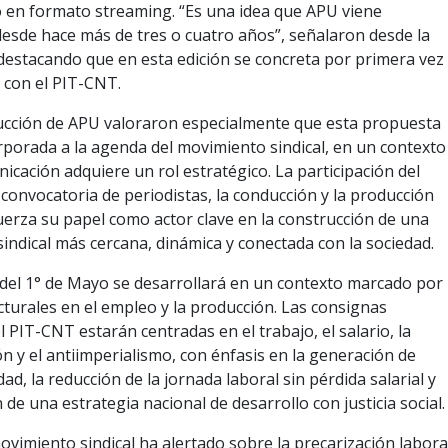
o en formato streaming. “Es una idea que APU viene
sde hace más de tres o cuatro años”, señalaron desde la
destacando que en esta edición se concreta por primera vez
n con el PIT-CNT.
ucción de APU valoraron especialmente que esta propuesta
rporada a la agenda del movimiento sindical, en un contexto
icación adquiere un rol estratégico. La participación del
a convocatoria de periodistas, la conducción y la producción
uerza su papel como actor clave en la construcción de una
indical más cercana, dinámica y conectada con la sociedad.
l del 1° de Mayo se desarrollará en un contexto marcado por
cturales en el empleo y la producción. Las consignas
l PIT-CNT estarán centradas en el trabajo, el salario, la
ión y el antiimperialismo, con énfasis en la generación de
ad, la reducción de la jornada laboral sin pérdida salarial y
 de una estrategia nacional de desarrollo con justicia social.
ovimiento sindical ha alertado sobre la precarización labora