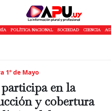
Pasar
al
contenido
principal
MÍA
POLÍTICA NACIONAL
SOCIEDAD
CIENCIA
AG
a 1° de Mayo
articipa en la
ucción y cobertura