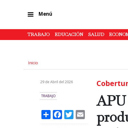
Menú
TRABAJO
EDUCACIÓN
SALUD
ECONO
Inicio
Cobertur
29 de Abril del 2026
APU p
TRABAJO
Share
Facebook
Twitter
Email
prod