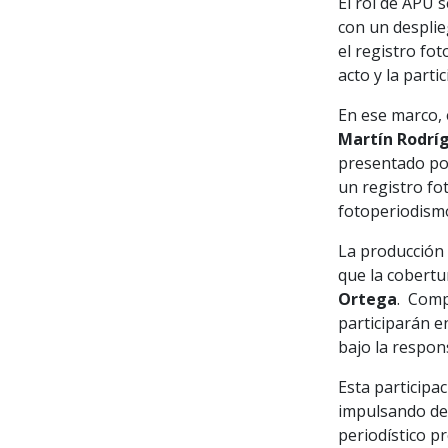
El rol de APU 
con un desplie
el registro fot
acto y la parti
En ese marco, 
Martín Rodrí
presentado po
un registro fo
fotoperiodism
La producción 
que la cobertu
Ortega
. Comp
participarán e
bajo la respon
Esta participac
impulsando des
periodístico p