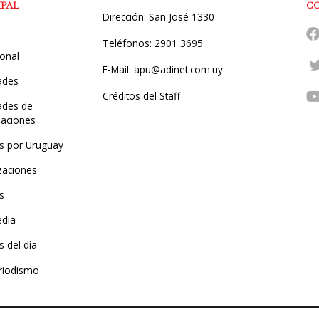
IPAL
C
Dirección: San José 1330
Teléfonos: 2901 3695
ional
E-Mail: apu@adinet.com.uy
ades
Créditos del Staff
des de
zaciones
s por Uruguay
zaciones
s
edia
 del día
riodismo