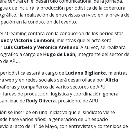
será central en el desarrollo comunicacional de la jornada,
gue que incluirá la producción periodística de la cobertura,
ográfico, la realización de entrevistas en vivo en la previa de
cipación en la conducción del evento.
el streaming contará con la conducción de los periodistas
guez y Victoria Camboni
, mientras que el acto será
r
Luis Curbelo y Verónica Arellano
. A su vez, se realizará
tográfico a cargo de
Hugo de León
, integrante del sector de
o de APU.
periodística estará a cargo de
Luciana Bigliante
, mientras
ra web y en redes sociales será desarrollada por
Alicia
añeras y compañeros de varios sectores de APU
n tareas de producción, logística y coordinación general,
sabilidad de
Rody Olivera
, presidente de APU.
ión se inscribe en una iniciativa que el sindicato viene
de hace varios años: la generación de un espacio
revio al acto del 1° de Mayo, con entrevistas y contenidos de