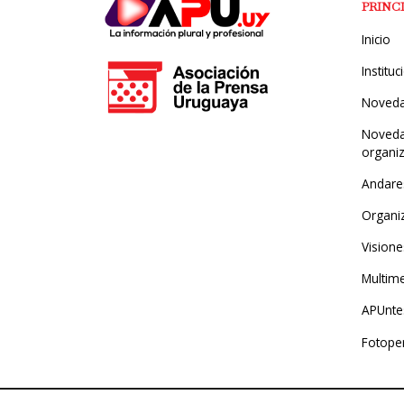
PRINC
Inicio
Instituc
Noved
Noveda
organi
Andare
Organi
Visione
Multim
APUntes
Fotope