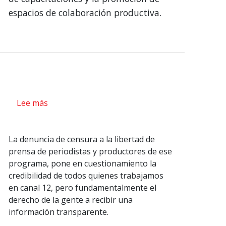
espacios de colaboración productiva.
Lee más
sobre
Comunicado
de
La denuncia de censura a la libertad de
la
prensa de periodistas y productores de ese
Asociación
programa, pone en cuestionamiento la
de
credibilidad de todos quienes trabajamos
Empleados
en canal 12, pero fundamentalmente el
de
derecho de la gente a recibir una
Teledoce
información transparente.