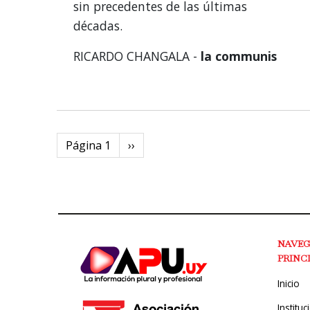
sin precedentes de las últimas
décadas.
RICARDO CHANGALA -
la communis
Paginación
Página 1
Next
››
page
NAVE
PRINC
Inicio
Instituc