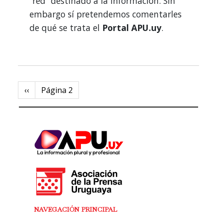
“red” destinado a la información. Sin
embargo sí pretendemos comentarles
de qué se trata el
Portal APU.uy
.
Paginación
Previous
‹‹
Página 2
page
NAVEGACIÓN PRINCIPAL