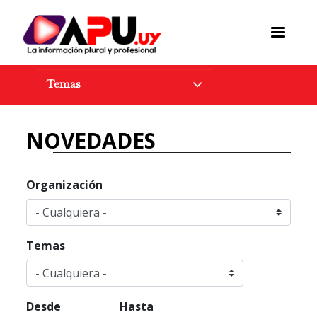
Pasar
al
contenido
principal
Temas
NOVEDADES
Organización
Temas
Desde
Hasta