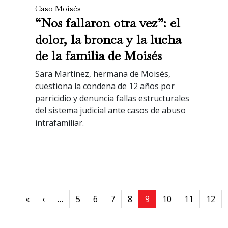
Caso Moisés
“Nos fallaron otra vez”: el
dolor, la bronca y la lucha
de la familia de Moisés
Sara Martínez, hermana de Moisés,
cuestiona la condena de 12 años por
parricidio y denuncia fallas estructurales
del sistema judicial ante casos de abuso
intrafamiliar.
Paginación
First page
Previous page
«
‹
…
5
6
7
8
9
10
11
12