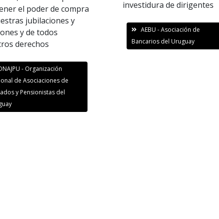
investidura de dirigentes
ner el poder de compra
estras jubilaciones y
AEBU - Asociación de
ones y de todos
Bancarios del Uruguay
tros derechos
ONAJPU - Organización
ional de Asociaciones de
lados y Pensionistas del
guay