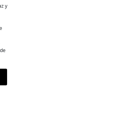
az y
e
s
 de