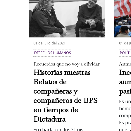
01 de Julio del 2021
01 de J
DERECHOS HUMANOS
POLÍT
Recuerdos que no voy a olividar
Aumen
Historias nuestras
Inc
Relatos de
aum
compañeras y
pas
compañeros de BPS
Es un
en tiempos de
hemo
compr
Dictadura
Es pr
En charla con José Luis
que t