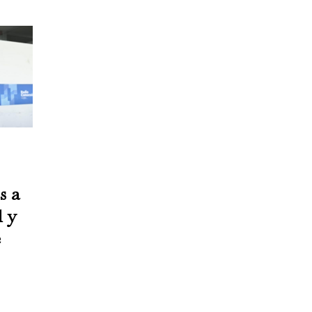
s a
l y
e