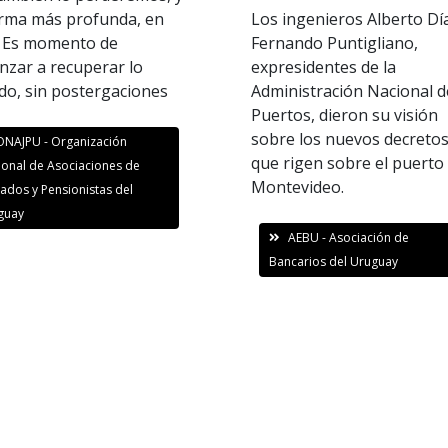
rma más profunda, en
Los ingenieros Alberto Dí
. Es momento de
Fernando Puntigliano,
zar a recuperar lo
expresidentes de la
do, sin postergaciones
Administración Nacional d
Puertos, dieron su visión
sobre los nuevos decreto
ONAJPU - Organización
que rigen sobre el puerto
ional de Asociaciones de
Montevideo.
lados y Pensionistas del
guay
AEBU - Asociación de
Bancarios del Uruguay