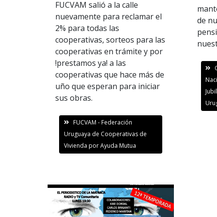
FUCVAM salió a la calle
mante
nuevamente para reclamar el
de nu
2% para todas las
pensi
cooperativas, sorteos para las
nues
cooperativas en trámite y por
!prestamos ya! a las
cooperativas que hace más de
Nac
uño que esperan para iniciar
Jubi
sus obras.
Uru
FUCVAM - Federación
Uruguaya de Cooperativas de
Vivienda por Ayuda Mutua