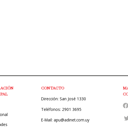
GACIÓN
CONTACTO
M
IPAL
C
Dirección: San José 1330
Teléfonos: 2901 3695
ional
E-Mail: apu@adinet.com.uy
ades