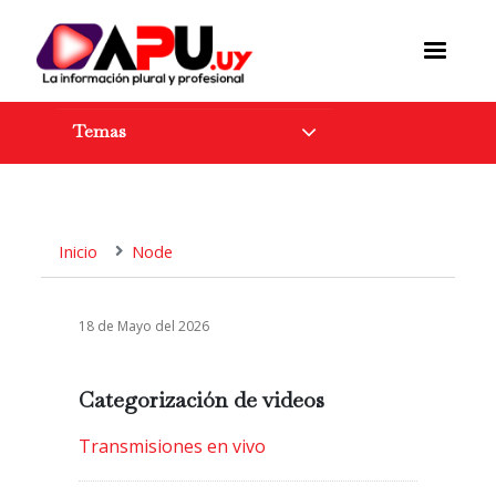
Pasar
al
contenido
principal
Temas
Inicio
Node
18 de Mayo del 2026
Categorización de videos
Transmisiones en vivo