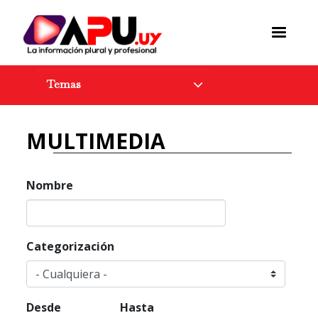
Pasar
al
contenido
principal
Temas
MULTIMEDIA
Nombre
Categorización
Desde
Hasta