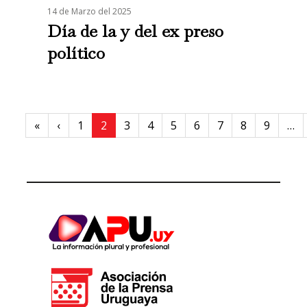
14 de Marzo del 2025
Día de la y del ex preso
político
Paginación
First page
Previous page
«
‹
1
2
3
4
5
6
7
8
9
…