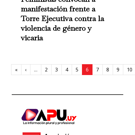
manifestación frente a
Torre Ejecutiva contra la
violencia de género y
vicaria
Paginación
First page
Previous page
«
‹
…
2
3
4
5
6
7
8
9
10