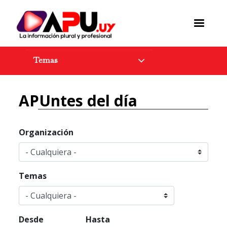
Pasar
al
contenido
principal
Temas
APUntes del día
Organización
Temas
Desde
Hasta