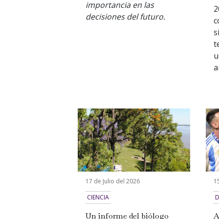
importancia en las
2
decisiones del futuro.
c
s
t
u
a
17 de Julio del 2026
15
CIENCIA
D
Un informe del biólogo
A