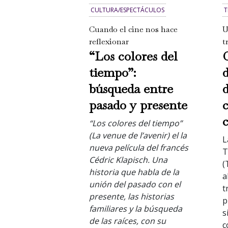
CULTURA/ESPECTÁCULOS
T
Cuando el cine nos hace
U
reflexionar
t
“Los colores del
C
tiempo”:
d
búsqueda entre
pasado y presente
c
c
“Los colores del tiempo”
(La venue de l’avenir) el la
L
nueva película del francés
T
Cédric Klapisch. Una
(
historia que habla de la
a
unión del pasado con el
t
presente, las historias
p
familiares y la búsqueda
s
de las raíces, con su
c