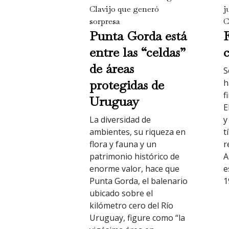
Clavijo que generó
j
sorpresa
C
Punta Gorda está
entre las “celdas”
c
de áreas
S
protegidas de
h
f
Uruguay
E
La diversidad de
y
ambientes, su riqueza en
t
flora y fauna y un
r
patrimonio histórico de
A
enorme valor, hace que
e
Punta Gorda, el balenario
1
ubicado sobre el
kilómetro cero del Río
Uruguay, figure como “la