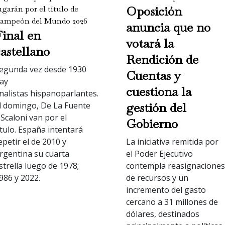
Oposición
ugarán por el título de
ampeón del Mundo 2026
anuncia que no
Final en
votará la
astellano
Rendición de
egunda vez desde 1930
Cuentas y
ay
cuestiona la
inalistas hispanoparlantes.
gestión del
l domingo,
De La Fuente
 Scaloni van por el
Gobierno
ítulo.
España intentará
epetir el de 2010 y
La iniciativa remitida por
rgentina su cuarta
el Poder Ejecutivo
strella luego de 1978;
contempla reasignaciones
986 y 2022.
de recursos y un
incremento del gasto
cercano a 31 millones de
dólares, destinados