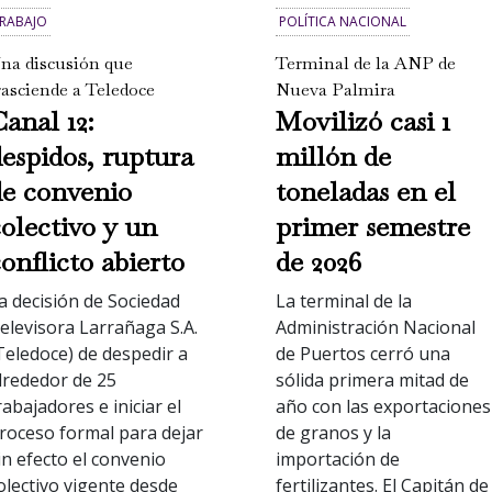
RABAJO
POLÍTICA NACIONAL
na discusión que
Terminal de la ANP de
rasciende a Teledoce
Nueva Palmira
anal 12:
Movilizó casi 1
espidos, ruptura
millón de
de convenio
toneladas en el
olectivo y un
primer semestre
onflicto abierto
de 2026
a decisión de Sociedad
La terminal de la
elevisora Larrañaga S.A.
Administración Nacional
Teledoce) de despedir a
de Puertos cerró una
lrededor de 25
sólida primera mitad de
rabajadores e iniciar el
año con las exportaciones
roceso formal para dejar
de granos y la
in efecto el convenio
importación de
olectivo vigente desde
fertilizantes. El Capitán de