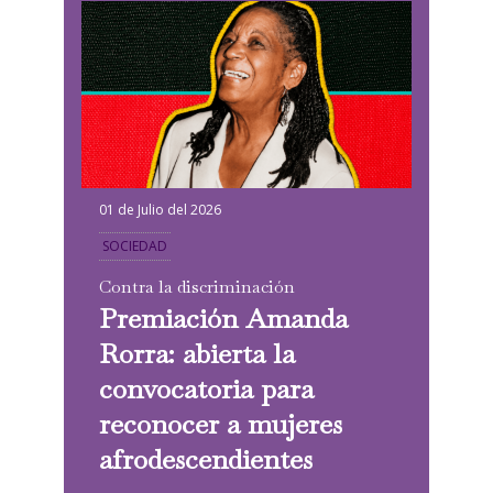
01 de Julio del 2026
SOCIEDAD
Contra la discriminación
Premiación Amanda
Rorra: abierta la
convocatoria para
reconocer a mujeres
afrodescendientes